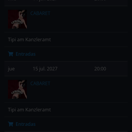
CABARET
Tipi am Kanzleramt
Entradas
jue
15 jul. 2027
20:00
CABARET
Tipi am Kanzleramt
Entradas