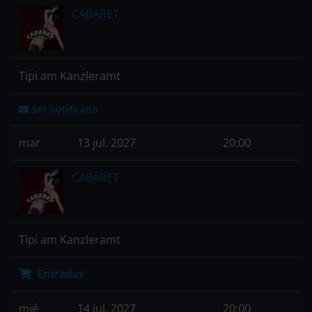
CABARET
Tipi am Kanzleramt
Ser notificado
mar
13 jul. 2027
20:00
CABARET
Tipi am Kanzleramt
Entradas
mié
14 jul. 2027
20:00