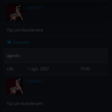
CABARET
Tipi am Kanzleramt
Entradas
agosto
sáb
1 ago. 2027
19:00
CABARET
Tipi am Kanzleramt