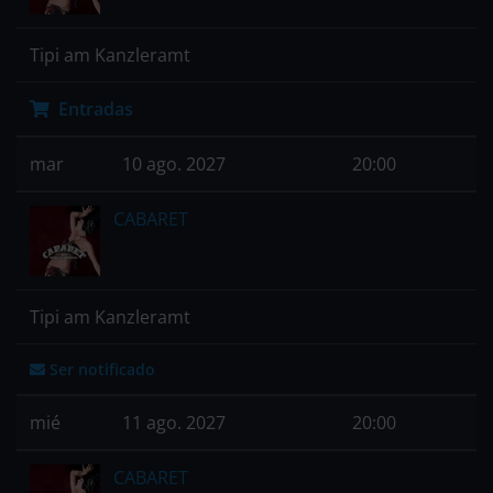
Tipi am Kanzleramt
Entradas
mar
10 ago. 2027
20:00
CABARET
Tipi am Kanzleramt
Ser notificado
mié
11 ago. 2027
20:00
CABARET