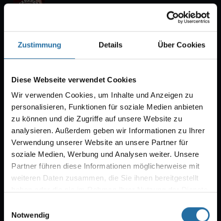
Tipi am Kanzleramt
Zustimmung
Details
Über Cookies
Entradas
mié
28 jul. 2027
20:00
Diese Webseite verwendet Cookies
Wir verwenden Cookies, um Inhalte und Anzeigen zu
CABARET
personalisieren, Funktionen für soziale Medien anbieten
zu können und die Zugriffe auf unsere Website zu
analysieren. Außerdem geben wir Informationen zu Ihrer
Verwendung unserer Website an unsere Partner für
Tipi am Kanzleramt
soziale Medien, Werbung und Analysen weiter. Unsere
Partner führen diese Informationen möglicherweise mit
Entradas
weiteren Daten zusammen, die Sie ihnen bereitgestellt
haben oder die sie im Rahmen Ihrer Nutzung der Dienste
jue
29 jul. 2027
20:00
gesammelt haben.
Einwilligungsauswahl
Notwendig