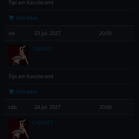
Tipi am Kanzleramt
Entradas
vie
23 jul. 2027
20:00
CABARET
Tipi am Kanzleramt
Entradas
sáb
24 jul. 2027
20:00
CABARET