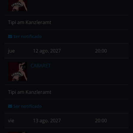
Tipi am Kanzleramt
Ser notificado
jue
12 ago. 2027
20:00
CABARET
Tipi am Kanzleramt
Ser notificado
vie
13 ago. 2027
20:00