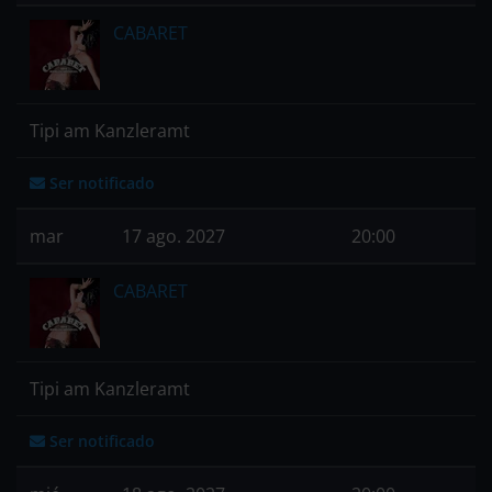
CABARET
Tipi am Kanzleramt
Ser notificado
mar
17 ago. 2027
20:00
CABARET
Tipi am Kanzleramt
Ser notificado