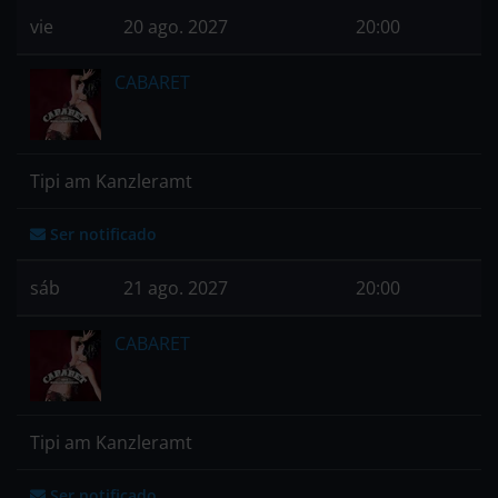
vie
20 ago. 2027
20:00
CABARET
Tipi am Kanzleramt
Ser notificado
sáb
21 ago. 2027
20:00
CABARET
Tipi am Kanzleramt
Ser notificado