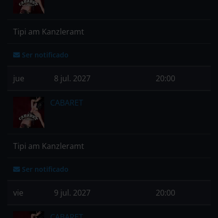
Tipi am Kanzleramt
Ser notificado
jue
8 jul. 2027
20:00
CABARET
Tipi am Kanzleramt
Ser notificado
vie
9 jul. 2027
20:00
CABARET