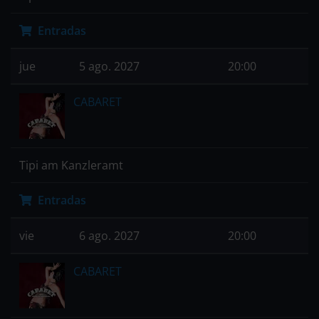
Entradas
jue
5 ago. 2027
20:00
CABARET
Tipi am Kanzleramt
Entradas
vie
6 ago. 2027
20:00
CABARET