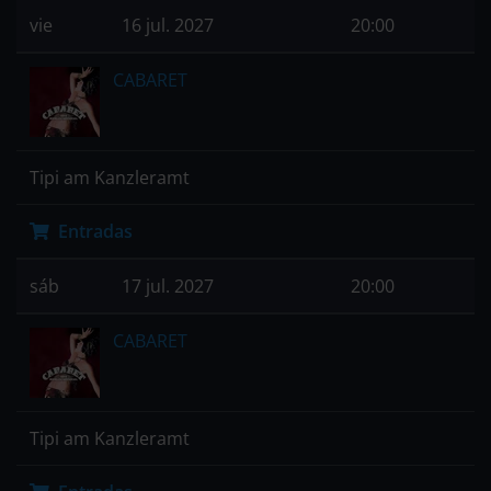
vie
16 jul. 2027
20:00
CABARET
Tipi am Kanzleramt
Entradas
sáb
17 jul. 2027
20:00
CABARET
Tipi am Kanzleramt