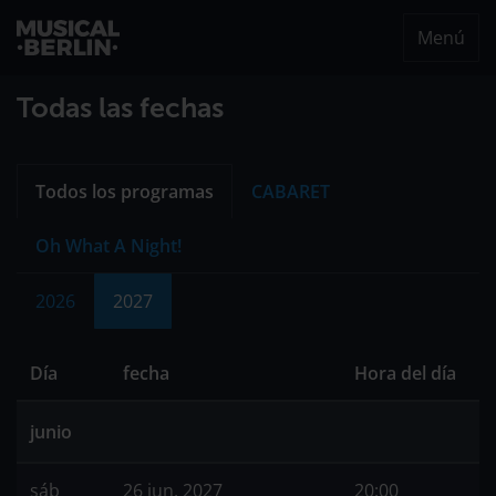
Menú
musical.berlin
Todas las fechas
Todos los programas
CABARET
Oh What A Night!
2026
2027
Día
fecha
Hora del día
junio
sáb
26 jun. 2027
20:00