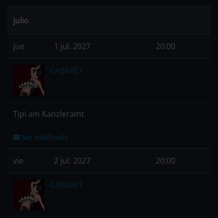
julio
jue
1 jul. 2027
20:00
CABARET
Tipi am Kanzleramt
Ser notificado
vie
2 jul. 2027
20:00
CABARET