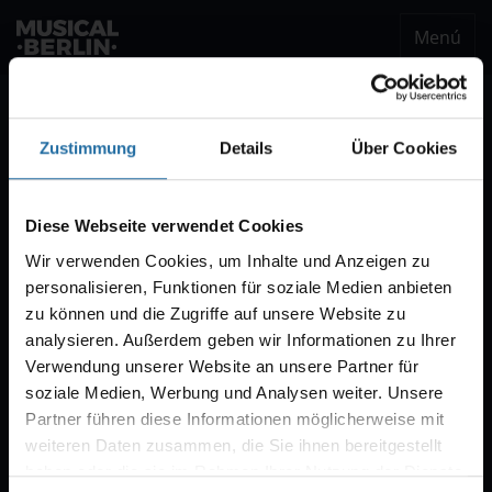
Menú
musical.berlin
Ser notificado
Zustimmung
Details
Über Cookies
Notificación VVK
Estaremos encantados de enviarle un correo
Diese Webseite verwendet Cookies
electrónico cuando comience la venta de
Wir verwenden Cookies, um Inhalte und Anzeigen zu
entradas para "CABARET – Das Berlin-Musical".
personalisieren, Funktionen für soziale Medien anbieten
Por regla general, la venta comienza con diez
zu können und die Zugriffe auf unsere Website zu
semanas de antelación.
analysieren. Außerdem geben wir Informationen zu Ihrer
Verwendung unserer Website an unsere Partner für
soziale Medien, Werbung und Analysen weiter. Unsere
Partner führen diese Informationen möglicherweise mit
weiteren Daten zusammen, die Sie ihnen bereitgestellt
haben oder die sie im Rahmen Ihrer Nutzung der Dienste