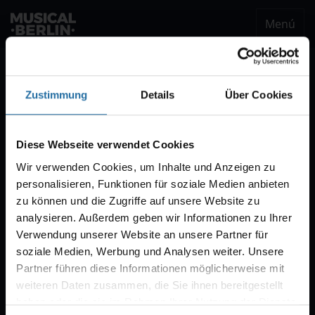
Menú
musical.berlin
Ser notificado
Zustimmung
Details
Über Cookies
Notificación VVK
Estaremos encantados de enviarle un correo
Diese Webseite verwendet Cookies
electrónico cuando comience la venta de
Wir verwenden Cookies, um Inhalte und Anzeigen zu
entradas para "CABARET – Das Berlin-Musical".
personalisieren, Funktionen für soziale Medien anbieten
Por regla general, la venta comienza con diez
zu können und die Zugriffe auf unsere Website zu
semanas de antelación.
analysieren. Außerdem geben wir Informationen zu Ihrer
Verwendung unserer Website an unsere Partner für
soziale Medien, Werbung und Analysen weiter. Unsere
Partner führen diese Informationen möglicherweise mit
weiteren Daten zusammen, die Sie ihnen bereitgestellt
haben oder die sie im Rahmen Ihrer Nutzung der Dienste