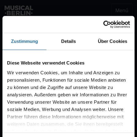
Menú
musical.berlin
Ser notificado
Zustimmung
Details
Über Cookies
Notificación VVK
Estaremos encantados de enviarle un correo
Diese Webseite verwendet Cookies
electrónico cuando comience la venta de
Wir verwenden Cookies, um Inhalte und Anzeigen zu
entradas para "CABARET – Das Berlin-Musical".
personalisieren, Funktionen für soziale Medien anbieten
Por regla general, la venta comienza con diez
zu können und die Zugriffe auf unsere Website zu
semanas de antelación.
analysieren. Außerdem geben wir Informationen zu Ihrer
Verwendung unserer Website an unsere Partner für
soziale Medien, Werbung und Analysen weiter. Unsere
Partner führen diese Informationen möglicherweise mit
weiteren Daten zusammen, die Sie ihnen bereitgestellt
haben oder die sie im Rahmen Ihrer Nutzung der Dienste