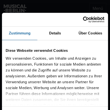
Menú
musical.berlin
Ser notificado
Zustimmung
Details
Über Cookies
Notificación VVK
Estaremos encantados de enviarle un correo
Diese Webseite verwendet Cookies
electrónico cuando comience la venta de
Wir verwenden Cookies, um Inhalte und Anzeigen zu
entradas para "CABARET – Das Berlin-Musical".
personalisieren, Funktionen für soziale Medien anbieten
Por regla general, la venta comienza con diez
zu können und die Zugriffe auf unsere Website zu
semanas de antelación.
analysieren. Außerdem geben wir Informationen zu Ihrer
Verwendung unserer Website an unsere Partner für
soziale Medien, Werbung und Analysen weiter. Unsere
Partner führen diese Informationen möglicherweise mit
weiteren Daten zusammen, die Sie ihnen bereitgestellt
haben oder die sie im Rahmen Ihrer Nutzung der Dienste