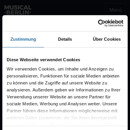
Menú
musical.berlin
Ser notificado
Zustimmung
Details
Über Cookies
Notificación VVK
Estaremos encantados de enviarle un correo
Diese Webseite verwendet Cookies
electrónico cuando comience la venta de
Wir verwenden Cookies, um Inhalte und Anzeigen zu
entradas para "CABARET – Das Berlin-Musical".
personalisieren, Funktionen für soziale Medien anbieten
Por regla general, la venta comienza con diez
zu können und die Zugriffe auf unsere Website zu
semanas de antelación.
analysieren. Außerdem geben wir Informationen zu Ihrer
Verwendung unserer Website an unsere Partner für
soziale Medien, Werbung und Analysen weiter. Unsere
Partner führen diese Informationen möglicherweise mit
weiteren Daten zusammen, die Sie ihnen bereitgestellt
haben oder die sie im Rahmen Ihrer Nutzung der Dienste