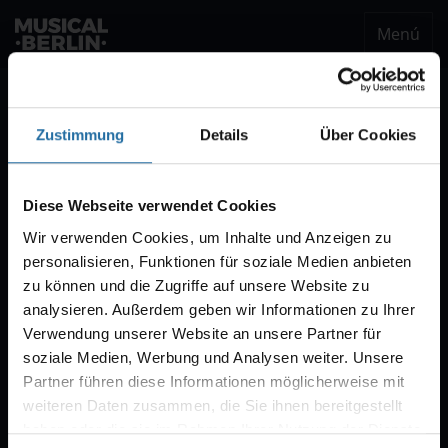
Menú
musical.berlin
Ser notificado
Zustimmung
Details
Über Cookies
Notificación VVK
Estaremos encantados de enviarle un correo
Diese Webseite verwendet Cookies
electrónico cuando comience la venta de
Wir verwenden Cookies, um Inhalte und Anzeigen zu
entradas para "CABARET – Das Berlin-Musical".
personalisieren, Funktionen für soziale Medien anbieten
Por regla general, la venta comienza con diez
zu können und die Zugriffe auf unsere Website zu
semanas de antelación.
analysieren. Außerdem geben wir Informationen zu Ihrer
Verwendung unserer Website an unsere Partner für
soziale Medien, Werbung und Analysen weiter. Unsere
Partner führen diese Informationen möglicherweise mit
weiteren Daten zusammen, die Sie ihnen bereitgestellt
haben oder die sie im Rahmen Ihrer Nutzung der Dienste