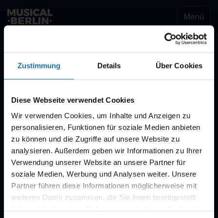
Menú
musical.berlin
Ser notificado
Zustimmung
Details
Über Cookies
Notificación VVK
Estaremos encantados de enviarle un correo
Diese Webseite verwendet Cookies
electrónico cuando comience la venta de
Wir verwenden Cookies, um Inhalte und Anzeigen zu
entradas para "CABARET – Das Berlin-Musical".
personalisieren, Funktionen für soziale Medien anbieten
Por regla general, la venta comienza con diez
zu können und die Zugriffe auf unsere Website zu
semanas de antelación.
analysieren. Außerdem geben wir Informationen zu Ihrer
Verwendung unserer Website an unsere Partner für
soziale Medien, Werbung und Analysen weiter. Unsere
Partner führen diese Informationen möglicherweise mit
weiteren Daten zusammen, die Sie ihnen bereitgestellt
haben oder die sie im Rahmen Ihrer Nutzung der Dienste