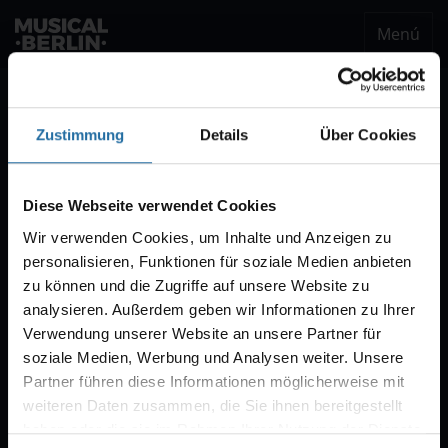
Menú
musical.berlin
Ser notificado
Zustimmung
Details
Über Cookies
Notificación VVK
Estaremos encantados de enviarle un correo
Diese Webseite verwendet Cookies
electrónico cuando comience la venta de
Wir verwenden Cookies, um Inhalte und Anzeigen zu
entradas para "CABARET – Das Berlin-Musical".
personalisieren, Funktionen für soziale Medien anbieten
Por regla general, la venta comienza con diez
zu können und die Zugriffe auf unsere Website zu
semanas de antelación.
analysieren. Außerdem geben wir Informationen zu Ihrer
Verwendung unserer Website an unsere Partner für
soziale Medien, Werbung und Analysen weiter. Unsere
Partner führen diese Informationen möglicherweise mit
weiteren Daten zusammen, die Sie ihnen bereitgestellt
haben oder die sie im Rahmen Ihrer Nutzung der Dienste