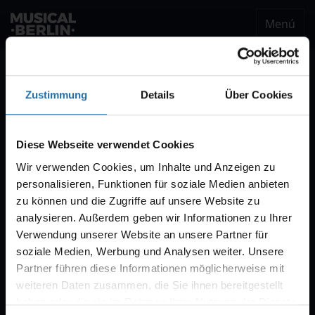
Menú
musical.berlin
Ser notificado
Zustimmung
Details
Über Cookies
Notificación VVK
Estaremos encantados de enviarle un correo
Diese Webseite verwendet Cookies
electrónico cuando comience la venta de
Wir verwenden Cookies, um Inhalte und Anzeigen zu
entradas para "CABARET – Das Berlin-Musical".
personalisieren, Funktionen für soziale Medien anbieten
Por regla general, la venta comienza con diez
zu können und die Zugriffe auf unsere Website zu
semanas de antelación.
analysieren. Außerdem geben wir Informationen zu Ihrer
Verwendung unserer Website an unsere Partner für
soziale Medien, Werbung und Analysen weiter. Unsere
Partner führen diese Informationen möglicherweise mit
weiteren Daten zusammen, die Sie ihnen bereitgestellt
haben oder die sie im Rahmen Ihrer Nutzung der Dienste