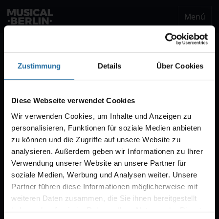
Menú
musical.berlin
Ser notificado
Zustimmung
Details
Über Cookies
Notificación VVK
Estaremos encantados de enviarle un correo
Diese Webseite verwendet Cookies
electrónico cuando comience la venta de
Wir verwenden Cookies, um Inhalte und Anzeigen zu
entradas para "CABARET – Das Berlin-Musical".
personalisieren, Funktionen für soziale Medien anbieten
Por regla general, la venta comienza con diez
zu können und die Zugriffe auf unsere Website zu
semanas de antelación.
analysieren. Außerdem geben wir Informationen zu Ihrer
Verwendung unserer Website an unsere Partner für
soziale Medien, Werbung und Analysen weiter. Unsere
Partner führen diese Informationen möglicherweise mit
weiteren Daten zusammen, die Sie ihnen bereitgestellt
haben oder die sie im Rahmen Ihrer Nutzung der Dienste