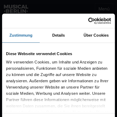
Menú
musical.berlin
Ser notificado
Zustimmung
Details
Über Cookies
Notificación VVK
Estaremos encantados de enviarle un correo
Diese Webseite verwendet Cookies
electrónico cuando comience la venta de
Wir verwenden Cookies, um Inhalte und Anzeigen zu
entradas para "CABARET – Das Berlin-Musical".
personalisieren, Funktionen für soziale Medien anbieten
Por regla general, la venta comienza con diez
zu können und die Zugriffe auf unsere Website zu
semanas de antelación.
analysieren. Außerdem geben wir Informationen zu Ihrer
Verwendung unserer Website an unsere Partner für
soziale Medien, Werbung und Analysen weiter. Unsere
Partner führen diese Informationen möglicherweise mit
weiteren Daten zusammen, die Sie ihnen bereitgestellt
haben oder die sie im Rahmen Ihrer Nutzung der Dienste