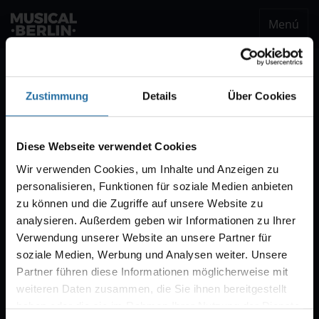
Menú
musical.berlin
Ser notificado
Zustimmung
Details
Über Cookies
Notificación VVK
Estaremos encantados de enviarle un correo
Diese Webseite verwendet Cookies
electrónico cuando comience la venta de
Wir verwenden Cookies, um Inhalte und Anzeigen zu
entradas para "CABARET – Das Berlin-Musical".
personalisieren, Funktionen für soziale Medien anbieten
Por regla general, la venta comienza con diez
zu können und die Zugriffe auf unsere Website zu
semanas de antelación.
analysieren. Außerdem geben wir Informationen zu Ihrer
Verwendung unserer Website an unsere Partner für
soziale Medien, Werbung und Analysen weiter. Unsere
Partner führen diese Informationen möglicherweise mit
weiteren Daten zusammen, die Sie ihnen bereitgestellt
haben oder die sie im Rahmen Ihrer Nutzung der Dienste