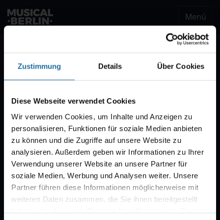
Menú
musical.berlin
Ser notificado
Zustimmung
Details
Über Cookies
Notificación VVK
Estaremos encantados de enviarle un correo
Diese Webseite verwendet Cookies
electrónico cuando comience la venta de
Wir verwenden Cookies, um Inhalte und Anzeigen zu
entradas para "CABARET – Das Berlin-Musical".
personalisieren, Funktionen für soziale Medien anbieten
Por regla general, la venta comienza con diez
zu können und die Zugriffe auf unsere Website zu
semanas de antelación.
analysieren. Außerdem geben wir Informationen zu Ihrer
Verwendung unserer Website an unsere Partner für
soziale Medien, Werbung und Analysen weiter. Unsere
Partner führen diese Informationen möglicherweise mit
weiteren Daten zusammen, die Sie ihnen bereitgestellt
haben oder die sie im Rahmen Ihrer Nutzung der Dienste