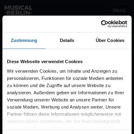
Menú
musical.berlin
Ser notificado
Zustimmung
Details
Über Cookies
Notificación VVK
Estaremos encantados de enviarle un correo
Diese Webseite verwendet Cookies
electrónico cuando comience la venta de
Wir verwenden Cookies, um Inhalte und Anzeigen zu
entradas para "CABARET – Das Berlin-Musical".
personalisieren, Funktionen für soziale Medien anbieten
Por regla general, la venta comienza con diez
zu können und die Zugriffe auf unsere Website zu
semanas de antelación.
analysieren. Außerdem geben wir Informationen zu Ihrer
Verwendung unserer Website an unsere Partner für
soziale Medien, Werbung und Analysen weiter. Unsere
Partner führen diese Informationen möglicherweise mit
weiteren Daten zusammen, die Sie ihnen bereitgestellt
haben oder die sie im Rahmen Ihrer Nutzung der Dienste