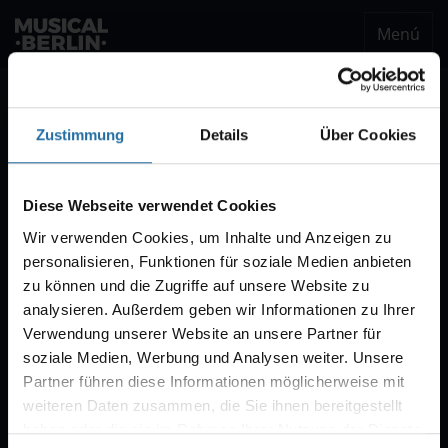
Menú
musical.berlin
Ser notificado
Zustimmung
Details
Über Cookies
Notificación VVK
Estaremos encantados de enviarle un correo
Diese Webseite verwendet Cookies
electrónico cuando comience la venta de
Wir verwenden Cookies, um Inhalte und Anzeigen zu
entradas para "CABARET – Das Berlin-Musical".
personalisieren, Funktionen für soziale Medien anbieten
Por regla general, la venta comienza con diez
zu können und die Zugriffe auf unsere Website zu
semanas de antelación.
analysieren. Außerdem geben wir Informationen zu Ihrer
Verwendung unserer Website an unsere Partner für
soziale Medien, Werbung und Analysen weiter. Unsere
Partner führen diese Informationen möglicherweise mit
weiteren Daten zusammen, die Sie ihnen bereitgestellt
haben oder die sie im Rahmen Ihrer Nutzung der Dienste