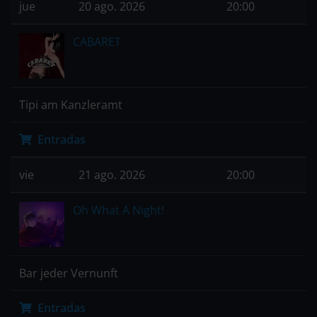
jue
20 ago. 2026
20:00
CABARET
Tipi am Kanzleramt
Entradas
vie
21 ago. 2026
20:00
Oh What A Night!
Bar jeder Vernunft
Entradas