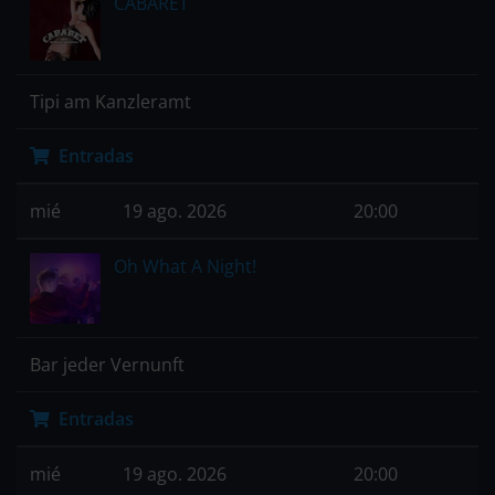
CABARET
Tipi am Kanzleramt
Entradas
mié
19 ago. 2026
20:00
Oh What A Night!
Bar jeder Vernunft
Entradas
mié
19 ago. 2026
20:00