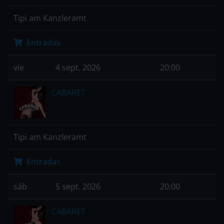
Tipi am Kanzleramt
Entradas
vie
4 sept. 2026
20:00
CABARET
Tipi am Kanzleramt
Entradas
sáb
5 sept. 2026
20:00
CABARET