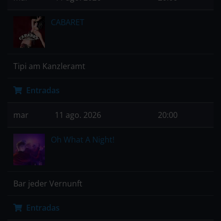
CABARET
Tipi am Kanzleramt
Entradas
mar
11 ago. 2026
20:00
Oh What A Night!
Bar jeder Vernunft
Entradas