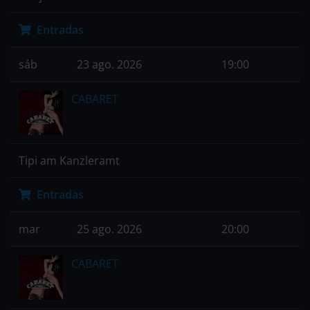
Entradas
sáb
23 ago. 2026
19:00
CABARET
Tipi am Kanzleramt
Entradas
mar
25 ago. 2026
20:00
CABARET