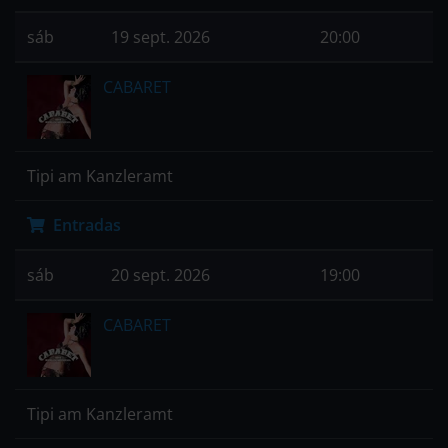
sáb
19 sept. 2026
20:00
CABARET
Tipi am Kanzleramt
Entradas
sáb
20 sept. 2026
19:00
CABARET
Tipi am Kanzleramt