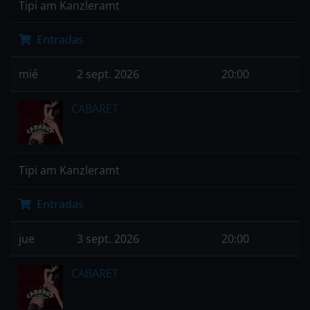
Tipi am Kanzleramt
Entradas
mié
2 sept. 2026
20:00
CABARET
Tipi am Kanzleramt
Entradas
jue
3 sept. 2026
20:00
CABARET