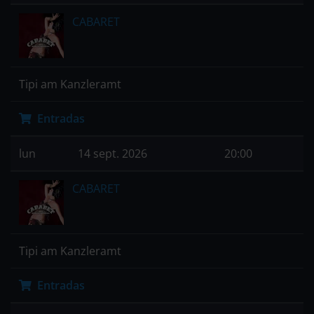
CABARET
Tipi am Kanzleramt
Entradas
lun
14 sept. 2026
20:00
CABARET
Tipi am Kanzleramt
Entradas