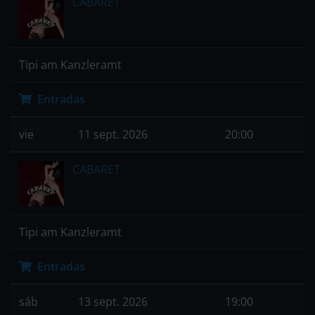
CABARET
Tipi am Kanzleramt
Entradas
vie
11 sept. 2026
20:00
CABARET
Tipi am Kanzleramt
Entradas
sáb
13 sept. 2026
19:00