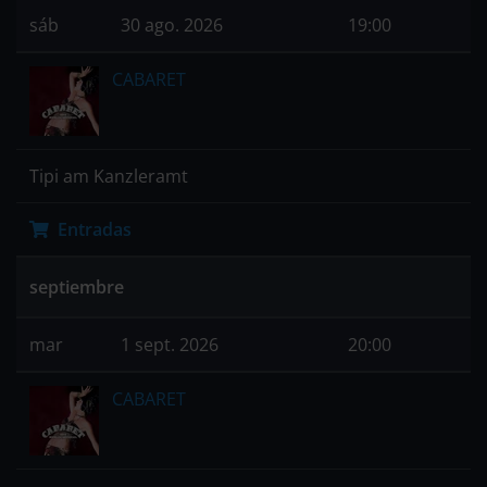
sáb
30 ago. 2026
19:00
CABARET
Tipi am Kanzleramt
Entradas
septiembre
mar
1 sept. 2026
20:00
CABARET