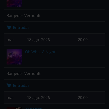
Bar jeder Vernunft
Entradas
mar
18 ago. 2026
20:00
Oh What A Night!
Bar jeder Vernunft
Entradas
mar
18 ago. 2026
20:00