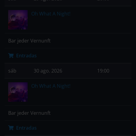
Oh What A Night!
Bar jeder Vernunft
Entradas
sáb
30 ago. 2026
19:00
Oh What A Night!
Bar jeder Vernunft
Entradas