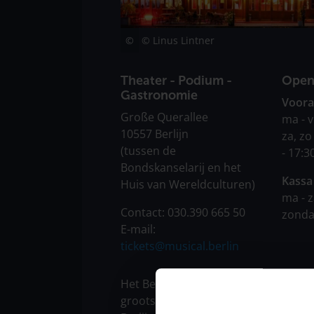
© Linus Lintner
Theater - Podium -
Openi
Gastronomie
Voora
Große Querallee
ma - v
10557 Berlijn
za, zo
(tussen de
- 17:3
Bondskanselarij en het
Kassa
Huis van Wereldculturen)
ma - z
Contact: 030.390 665 50
zonda
E-mail:
tickets@musical.berlin
Het Berlijnse theater "Tipi am Kanzl
grootste vaste tentpodium direct in 