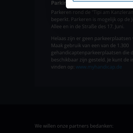
Parkings
Parkeren rond de "Tipi am Kanzleram
beperkt. Parkeren is mogelijk op de 
Allee en in de Straße des 17. Juni.
Helaas zijn er geen parkeerplaatsen
Maak gebruik van een van de 1.300
gehandicaptenparkeerplaatsen die do
beschikbaar zijn gesteld. Je kunt de i
vinden op:
www.myhandicap.de
We willen onze partners bedanken: