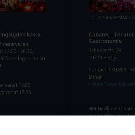
© Foto: XAMAX / G
Cabaret - Theater 
ngstijden kassa
Gastronomie
f reserveren
Schaperstr. 24
r: 12:00 - 18:30,
10719 Berlijn
 & feestdagen: 15:00
0
Contact: 030.883 158
E-mail:
tickets@musical.berl
a: vanaf 18:30,
g: vanaf 17:30
Het Berlijnse theate
van het Duitse caba
eramt" is Europa's
Spiegelzelt ligt op 
de regeringswijk van
Ku'damm en belooft 