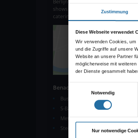
Berlijn bij Tiergarten en presenteer
shows en musicals in een speciale 
Zustimmung
catering.
Diese Webseite verwendet 
Wir verwenden Cookies, um I
und die Zugriffe auf unsere 
Website an unsere Partner fü
möglicherweise mit weiteren
der Dienste gesammelt habe
Einwilligungsauswahl
Benadering
Notwendig
Bus: Lijn 100 halte Platz der Repu
S-Bahn: Centraal Station, Brande
Metro: U55 Bondsdag
Steiger: Kanselarij
Nur notwendige Cook