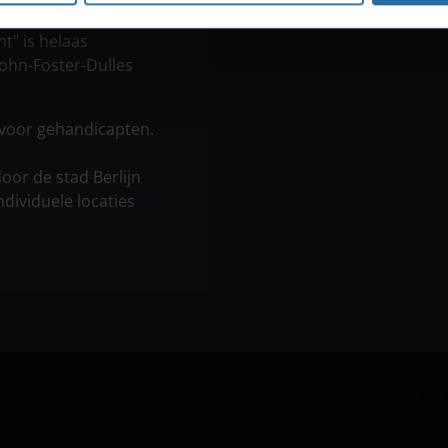
t" is helaas
John-Foster-Dulles
 voor gehandicapten.
or de stad Berlijn
ndividuele locaties