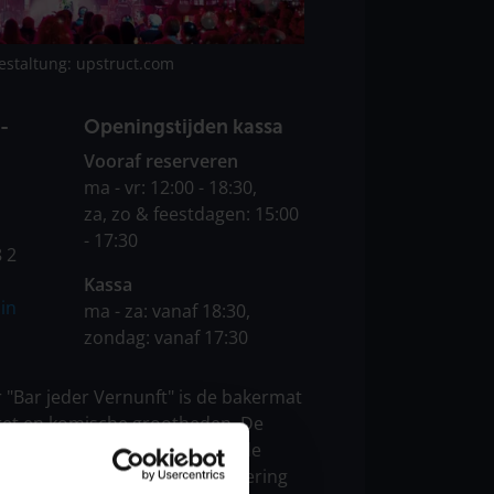
estaltung: upstruct.com
-
Openingstijden kassa
Vooraf reserveren
ma - vr: 12:00 - 18:30,
za, zo & feestdagen: 15:00
- 17:30
 2
Kassa
in
ma - za: vanaf 18:30,
zondag: vanaf 17:30
r "Bar jeder Vernunft" is de bakermat
ret en komische grootheden. De
een betoverend parkeerdek bij de
met zijn podium en eigen catering