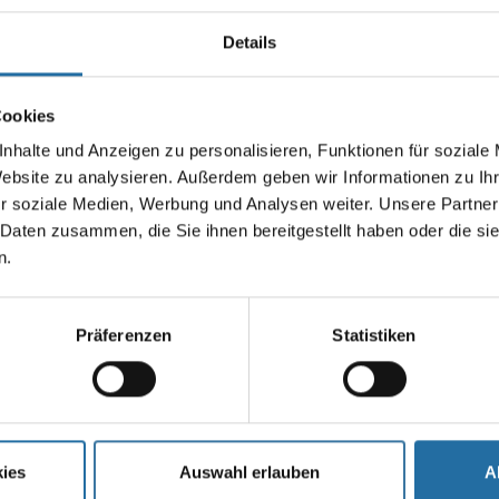
t buitengewone
een heel bijzondere
ambiance met eigen
Details
Cookies
nhalte und Anzeigen zu personalisieren, Funktionen für soziale
Website zu analysieren. Außerdem geben wir Informationen zu I
r soziale Medien, Werbung und Analysen weiter. Unsere Partner
 Daten zusammen, die Sie ihnen bereitgestellt haben oder die s
n.
Benadering
Metro: U9 en U3,
Präferenzen
Statistiken
Op ongeveer 10 m
blik
station Zoologis
nburger Tor
van Ku'damm.
ies
Auswahl erlauben
A