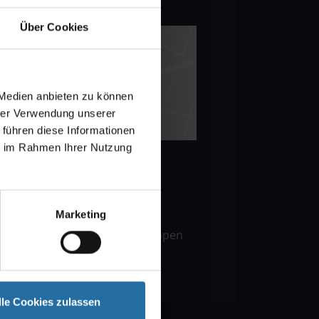
 showervaring.
Über Cookies
 Medien anbieten zu können
hrer Verwendung unserer
 führen diese Informationen
ie im Rahmen Ihrer Nutzung
 halte: Spichernstraße
Marketing
inuten lopen van het S-Bahn-
cher Garten en op 5 minuten lopen
lle Cookies zulassen