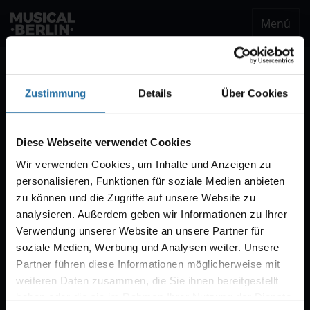
Menú
musical.berlin
Ser notificado
Zustimmung
Details
Über Cookies
Notificación VVK
Estaremos encantados de enviarle un correo
Diese Webseite verwendet Cookies
electrónico cuando comience la venta de
Wir verwenden Cookies, um Inhalte und Anzeigen zu
entradas para "CABARET – Das Berlin-Musical".
personalisieren, Funktionen für soziale Medien anbieten
Por regla general, la venta comienza con diez
zu können und die Zugriffe auf unsere Website zu
semanas de antelación.
analysieren. Außerdem geben wir Informationen zu Ihrer
Verwendung unserer Website an unsere Partner für
soziale Medien, Werbung und Analysen weiter. Unsere
Partner führen diese Informationen möglicherweise mit
weiteren Daten zusammen, die Sie ihnen bereitgestellt
haben oder die sie im Rahmen Ihrer Nutzung der Dienste