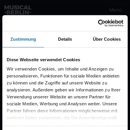
Menú
musical.berlin
Ser notificado
Zustimmung
Details
Über Cookies
Notificación VVK
Estaremos encantados de enviarle un correo
Diese Webseite verwendet Cookies
electrónico cuando comience la venta de
Wir verwenden Cookies, um Inhalte und Anzeigen zu
entradas para "CABARET – Das Berlin-Musical".
personalisieren, Funktionen für soziale Medien anbieten
Por regla general, la venta comienza con diez
zu können und die Zugriffe auf unsere Website zu
semanas de antelación.
analysieren. Außerdem geben wir Informationen zu Ihrer
Verwendung unserer Website an unsere Partner für
soziale Medien, Werbung und Analysen weiter. Unsere
Partner führen diese Informationen möglicherweise mit
weiteren Daten zusammen, die Sie ihnen bereitgestellt
haben oder die sie im Rahmen Ihrer Nutzung der Dienste