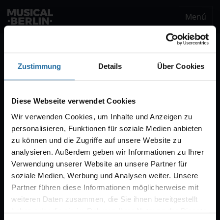
Menú
musical.berlin
Ser notificado
Zustimmung
Details
Über Cookies
Notificación VVK
Estaremos encantados de enviarle un correo
Diese Webseite verwendet Cookies
electrónico cuando comience la venta de
Wir verwenden Cookies, um Inhalte und Anzeigen zu
entradas para "CABARET – Das Berlin-Musical".
personalisieren, Funktionen für soziale Medien anbieten
Por regla general, la venta comienza con diez
zu können und die Zugriffe auf unsere Website zu
semanas de antelación.
analysieren. Außerdem geben wir Informationen zu Ihrer
Verwendung unserer Website an unsere Partner für
soziale Medien, Werbung und Analysen weiter. Unsere
Partner führen diese Informationen möglicherweise mit
weiteren Daten zusammen, die Sie ihnen bereitgestellt
haben oder die sie im Rahmen Ihrer Nutzung der Dienste