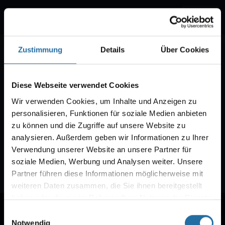
Menú
musical.berlin
Ser notificado
Zustimmung
Details
Über Cookies
Diese Webseite verwendet Cookies
Notificación VVK
Le enviaremos un correo electrónico cuando
Wir verwenden Cookies, um Inhalte und Anzeigen zu
comience la venta de entradas para "".
personalisieren, Funktionen für soziale Medien anbieten
zu können und die Zugriffe auf unsere Website zu
analysieren. Außerdem geben wir Informationen zu Ihrer
Verwendung unserer Website an unsere Partner für
soziale Medien, Werbung und Analysen weiter. Unsere
Partner führen diese Informationen möglicherweise mit
weiteren Daten zusammen, die Sie ihnen bereitgestellt
haben oder die sie im Rahmen Ihrer Nutzung der Dienste
Queremos dar las gracias a nuestros socios:
gesammelt haben.
Einwilligungsauswahl
Notwendig