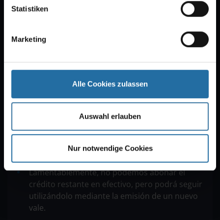
Statistiken
Envío postal
Nota sobre el envío de vales por correo: Tenga en
Marketing
cuenta que sólo ofrecemos nuestro servicio de
envío postal para direcciones dentro de
Alemania.
Alle Cookies zulassen
Notas
Lamentablemente, los vales adquiridos antes
Auswahl erlauben
del 23 de noviembre de 2022 sólo pueden
canjearse por teléfono.
Los vales no pueden canjearse por pedidos de
Nur notwendige Cookies
catering por la noche.
Lamentablemente, no podemos abonar el
crédito restante en efectivo, pero podrá seguir
utilizándolo mediante la emisión de un nuevo
vale.