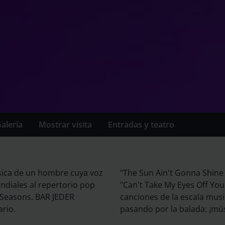
alería
Mostrar visita
Entradas y teatro
úsica de un hombre cuya voz
"The Sun Ain't Gonna Shine
diales al repertorio pop
"Can't Take My Eyes Off You
r Seasons. BAR JEDER
canciones de la escala musi
rio.
pasando por la balada: ¡mús