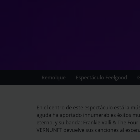
© Wiliam Glibovsky
Remolque
Espectáculo Feelgood
G
En el centro de este espectáculo está la m
aguda ha aportado innumerables éxitos mun
eterno, y su banda: Frankie Valli & The Fou
VERNUNFT devuelve sus canciones al escena