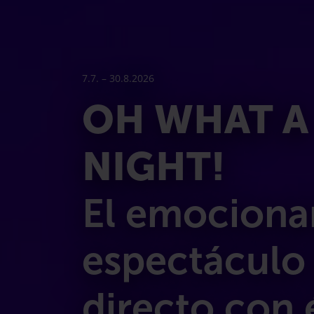
7.7. – 30.8.2026
OH WHAT A
NIGHT!
El emociona
espectáculo
directo con 