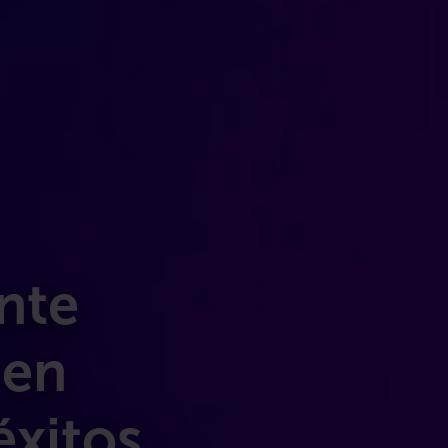
nte
 en
éxitos