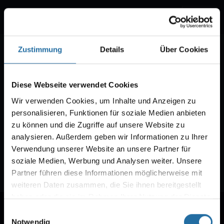
Menü
musical.berlin
Benachrichtigt werden
Zustimmung
Details
Über Cookies
Diese Webseite verwendet Cookies
VVK Benachrichtigung
Wir schicken Ihnen gern eine E-Mail, wenn der
Wir verwenden Cookies, um Inhalte und Anzeigen zu
Ticketvorverkauf für "" beginnt.
personalisieren, Funktionen für soziale Medien anbieten
zu können und die Zugriffe auf unsere Website zu
analysieren. Außerdem geben wir Informationen zu Ihrer
Verwendung unserer Website an unsere Partner für
soziale Medien, Werbung und Analysen weiter. Unsere
Partner führen diese Informationen möglicherweise mit
weiteren Daten zusammen, die Sie ihnen bereitgestellt
haben oder die sie im Rahmen Ihrer Nutzung der Dienste
Wir danken herzlich unseren Partnern:
gesammelt haben.
Einwilligungsauswahl
Notwendig