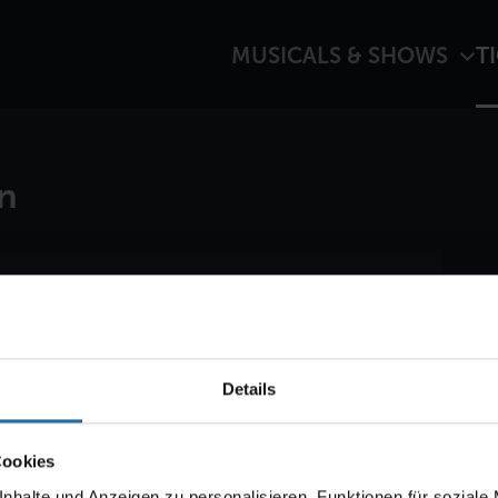
MUSICALS & SHOWS
T
n
 wenn der Ticketvorverkauf für "CABARET –
Regel startet der Verkauf zehn Wochen vorher.
Details
Cookies
nhalte und Anzeigen zu personalisieren, Funktionen für soziale