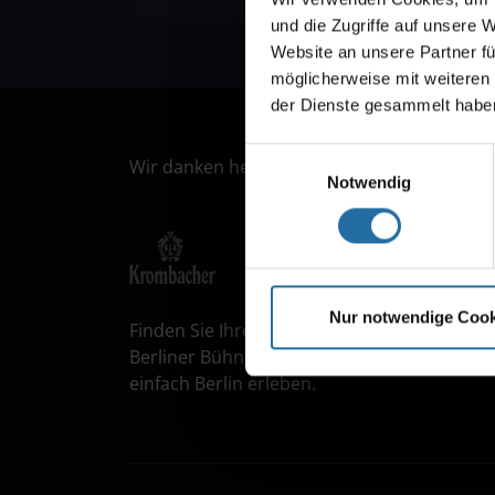
und die Zugriffe auf unsere 
Website an unsere Partner fü
möglicherweise mit weiteren
der Dienste gesammelt habe
Einwilligungsauswahl
Wir danken herzlich unseren Partnern:
Notwendig
Nur notwendige Cook
Finden Sie Ihre Veranstaltung in Berlin! m
Berliner Bühnen „Bar jeder Vernunft“ und „
einfach Berlin erleben.