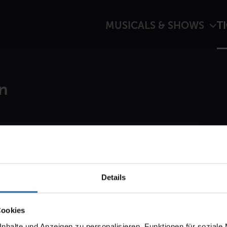
MUSICALS & SHOWS
T
n
 wenn der Ticketvorverkauf für "CABARET –
Regel startet der Verkauf zehn Wochen vorher.
Details
Cookies
nhalte und Anzeigen zu personalisieren, Funktionen für soziale