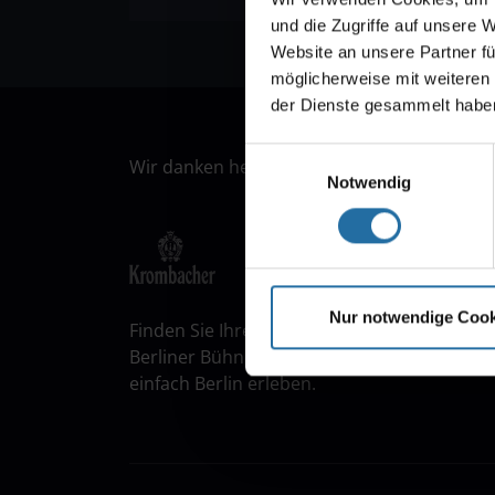
und die Zugriffe auf unsere 
Website an unsere Partner fü
möglicherweise mit weiteren
der Dienste gesammelt habe
Einwilligungsauswahl
Wir danken herzlich unseren Partnern:
Notwendig
Nur notwendige Cook
Finden Sie Ihre Veranstaltung in Berlin! m
Berliner Bühnen „Bar jeder Vernunft“ und „
einfach Berlin erleben.