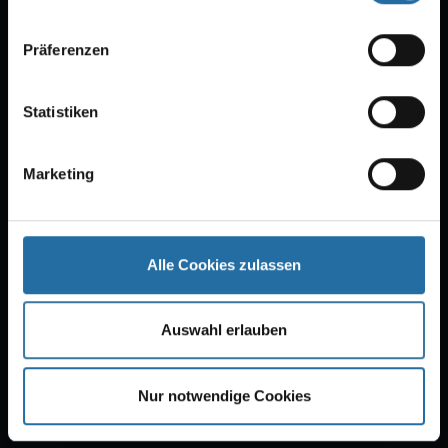
Präferenzen
Tipi am Kanzleramt
Statistiken
Tickets
Marketing
Di
25.08.2026
20:00
Oh What A Night!
Alle Cookies zulassen
Bar jeder Vernunft
Auswahl erlauben
Tickets
Nur notwendige Cookies
Mi
26.08.2026
20:00