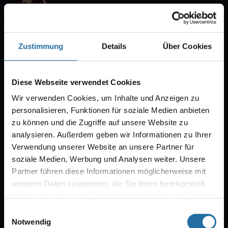
Tipi am Kanzleramt
Zustimmung
Details
Über Cookies
Tickets
So
23.08.2026
19:00
Diese Webseite verwendet Cookies
Wir verwenden Cookies, um Inhalte und Anzeigen zu
Oh What A Night!
personalisieren, Funktionen für soziale Medien anbieten
zu können und die Zugriffe auf unsere Website zu
analysieren. Außerdem geben wir Informationen zu Ihrer
Bar jeder Vernunft
Verwendung unserer Website an unsere Partner für
soziale Medien, Werbung und Analysen weiter. Unsere
Tickets
Partner führen diese Informationen möglicherweise mit
weiteren Daten zusammen, die Sie ihnen bereitgestellt
Di
25.08.2026
20:00
haben oder die sie im Rahmen Ihrer Nutzung der Dienste
gesammelt haben.
Einwilligungsauswahl
CABARET
Notwendig